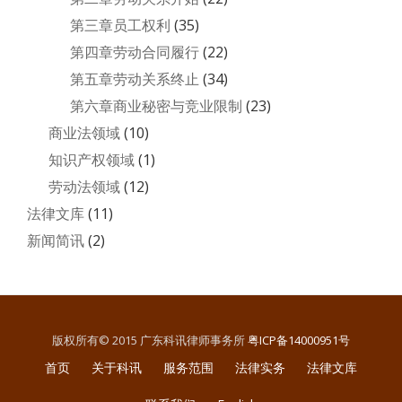
第三章员工权利
(35)
第四章劳动合同履行
(22)
第五章劳动关系终止
(34)
第六章商业秘密与竞业限制
(23)
商业法领域
(10)
知识产权领域
(1)
劳动法领域
(12)
法律文库
(11)
新闻简讯
(2)
版权所有© 2015 广东科讯律师事务所
粤ICP备14000951号
二
首页
关于科讯
服务范围
法律实务
法律文库