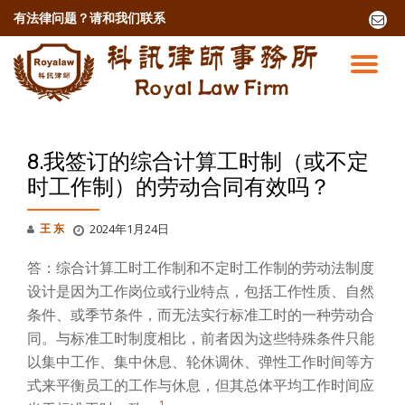
有法律问题？
请和我们联系
fa-
envel
跳
o
至
切
内
容
换
导
8.我签订的综合计算工时制（或不定
时工作制）的劳动合同有效吗？
航
王 东
2024年1月24日
答：综合计算工时工作制和不定时工作制的劳动法制度
设计是因为工作岗位或行业特点，包括工作性质、自然
条件、或季节条件，而无法实行标准工时的一种劳动合
同。与标准工时制度相比，前者因为这些特殊条件只能
以集中工作、集中休息、轮休调休、弹性工作时间等方
式来平衡员工的工作与休息，但其总体平均工作时间应
1