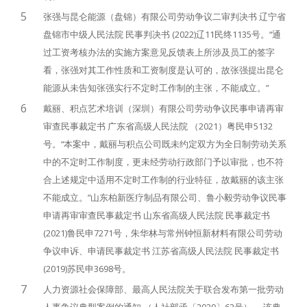
5
张强与昆仑能源（盘锦）有限公司劳动争议二审判决书 辽宁省
盘锦市中级人民法院 民事判决书 (2022)辽11民终1135号。“通
过工资考核办法的实施方案意见反馈表上所涉及员工的签字
看，张强对其工作性质和工资制度是认可的，故张强提出昆仑
能源从未告知张强实行不定时工作制的主张，不能成立。”
6
戴丽、积点艺术培训（深圳）有限公司劳动争议民事申请再审
审查民事裁定书 广东省高级人民法院 （2021）粤民申5132
号。“本案中，戴丽与积点公司既未约定双方为全日制劳动关系
中的不定时工作制度，更未经劳动行政部门予以审批，也不符
合上述规定中适用不定时工作制的行业特征，故戴丽的该主张
不能成立。”山东柏新医疗制品有限公司、鲁小毅劳动争议民事
申请再审审查民事裁定书 山东省高级人民法院 民事裁定书
(2021)鲁民申7271号，朱华林与常州钟恒新材料有限公司劳动
争议申诉、申请民事裁定书 江苏省高级人民法院 民事裁定书
(2019)苏民申3698号。
7
人力资源社会保障部、最高人民法院关于联合发布第一批劳动
人事争议典型案例的通知 （人社部函〔2020〕62号）， 该典