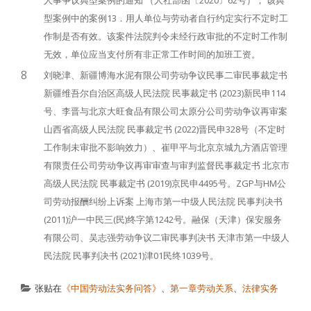
型案例中的案例13．用人单位与劳动者自行约定实行不定时工
作制是否有效。该案件法院判令未经行政审批的不定时工作制
无效，单位应当支付所有非正常工作时间的加班工资。
8
刘晓津、新疆博海水泥有限公司劳动争议民事二审民事裁定书
新疆维吾尔自治区高级人民法院 民事裁定书 (2023)新民申114
号、李晋与北京大旺食品有限公司太原分公司劳动争议再审案
山西省高级人民法院 民事裁定书 (2022)晋民申328号（不定时
工作制未审批不影响效力）、崔甲平与北京京城九方酒店管理
有限责任公司劳动争议再审审查与审判监督民事裁定书 北京市
高级人民法院 民事裁定书 (2019)京民申4495号。ZGP与HM公
司劳动报酬纠纷上诉案 上海市第一中级人民法院 民事判决书
(2011)沪一中民三(民)终字第1242号。融保（天津）保安服务
有限公司、吴志强劳动争议二审民事判决书 天津市第一中级人
民法院 民事判决书 (2021)津01民终1039号。
张贴在
《中国劳动法实务问答》
、
第一章劳动关系
、
法律实务