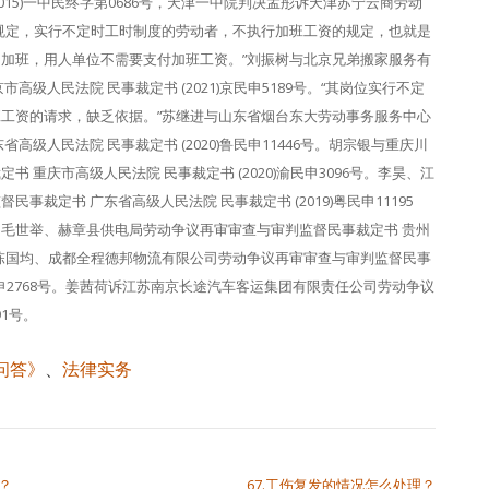
(2015)一中民终字第0686号，天津一中院判决孟彤诉天津苏宁云商劳动
规定，实行不定时工时制度的劳动者，不执行加班工资的规定，也就是
加班，用人单位不需要支付加班工资。”刘振树与北京兄弟搬家服务有
级人民法院 民事裁定书 (2021)京民申5189号。“其岗位实行不定
工资的请求，缺乏依据。”苏继进与山东省烟台东大劳动事务服务中心
级人民法院 民事裁定书 (2020)鲁民申11446号。胡宗银与重庆川
重庆市高级人民法院 民事裁定书 (2020)渝民申3096号。李昊、江
裁定书 广东省高级人民法院 民事裁定书 (2019)粤民申11195
毛世举、赫章县供电局劳动争议再审审查与审判监督民事裁定书 贵州
22号。陈国均、成都全程德邦物流有限公司劳动争议再审审查与审判监督民事
川民申2768号。姜茜荷诉江苏南京长途汽车客运集团有限责任公司劳动争议
91号。
问答》
、
法律实务
？
67.工伤复发的情况怎么处理？