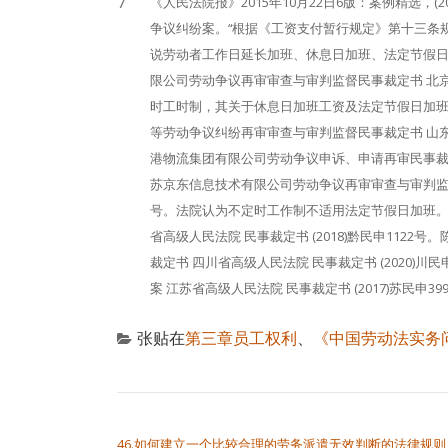
7
《人民法院报》2015年10月22日6版：案例精选，
争议纠纷案。“根据《工资支付暂行规定》第十三条
说劳动者工作日延长加班、休息日加班、法定节假日
限公司劳动争议再审审查与审判监督民事裁定书 北京市高
时工时制，其关于休息日加班工资及法定节假日加班
等劳动争议纠纷再审审查与审判监督民事裁定书 山东省高
港物流集团有限公司劳动争议申诉、申请再审民事裁定书 
苏京东信息技术有限公司劳动争议再审审查与审判监督民事
号。法院认为不定时工作制不适用法定节假日加班。
省高级人民法院 民事裁定书 (2018)黔民申11
裁定书 四川省高级人民法院 民事裁定书 (2020)
案 江苏省高级人民法院 民事裁定书 (2017)苏民申39
张贴在
第三章员工权利
、
《中国劳动法实务
文章导航
46.如何建立一个比较合理的劳务派遣无效判断的法律规则