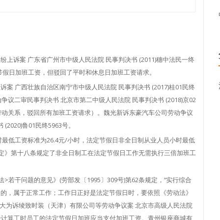
诉案 广东省广州市中级人民法院 民事判决书 (2011)穗中法民一终
法定节假日加班工资，但驳回了平时和休息日加班工资请求。
 广西壮族自治区南宁市中级人民法院 民事判决书 (2017)桂01民终
议二审民事判决书 北京市第二中级人民法院 民事判决书 (2018)京02
于劳动关系，驳回所有加班工资请求）。魏光新诉东豪汽车公司劳动争议
020)鲁01民终5963号。
时最低工资标准为26.4元/小时，法定节假日非全日制从业人员小时最低
付规定》第十八条规定了非全日制工在法定节假日工作无需执行三倍加班工
若干问题的意见》(劳部发〔1995〕309号)第62条规定，“实行综合
日的，属于正常工作；工作日正好是法定节假日时，要依照《劳动法》
马大为诉绫致时装（天津）有限公司等劳动争议案 北京市高级人民法院
暗示综合计算工时员工的法定节假日加班应当支付加班工资。青州银座商城有