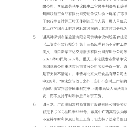
限公司、李晓锋劳动争议民事二审民事判决书 山东省潍坊
州南联航空食品有限公司劳动争议纠纷上诉案 广东省广州
于实行综合计算工时工作制的工作人员，用人单位
其工作的综合工时超过标准时间的，其超时部分视为
5
谢某诉深圳市某旅运有限公司劳动争议纠纷案 南山区人民
《工资支付暂行规定》第十三条应理解为不定时工
美义、海口新华正达空港服务有限公司深圳分公司等
(2021)粤03民终6207号。重庆二中法院发布
国烟草总公司重庆市公司某分公司劳动争议一案。
是否支持不清楚）。李晋与北京大旺食品有限公司太原分
申328号。“除法定节假日之外，实行不定时工作制
合同纠纷审判监督民事裁定书 上海市高级人民法院 民事
资，而不支持平时和休息日加班工资。
6
谢玉龙、广西灌阳农村商业银行股份有限公司等劳动
裁定书 (2022)桂民申5355号。该案中广西高
不支持平时和休息日加班工资，但支持了法定节假