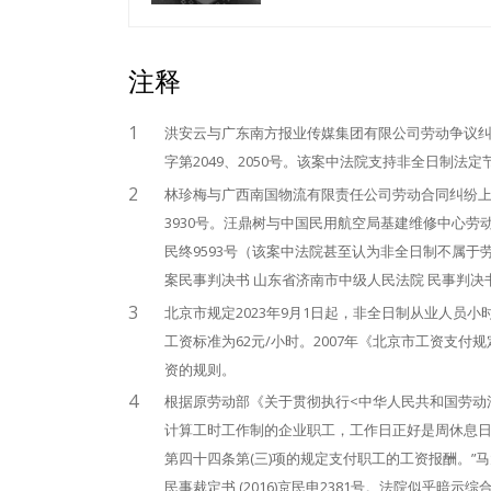
注释
1
洪安云与广东南方报业传媒集团有限公司劳动争议纠纷上
字第2049、2050号。该案中法院支持非全日制
2
林珍梅与广西南国物流有限责任公司劳动合同纠纷上诉案
3930号。汪鼎树与中国民用航空局基建维修中心劳动争
民终9593号（该案中法院甚至认为非全日制不属
案民事判决书 山东省济南市中级人民法院 民事判决书 (2
3
北京市规定2023年9月1日起，非全日制从业人员小
工资标准为62元/小时。2007年《北京市工资支
资的规则。
4
根据原劳动部《关于贯彻执行<中华人民共和国劳动法>
计算工时工作制的企业职工，工作日正好是周休息
第四十四条第(三)项的规定支付职工的工资报酬。”
民事裁定书 (2016)京民申2381号。法院似乎