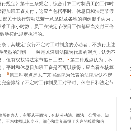
暂行规定》第十三条规定，综合计算工时制员工的工作时
获得加班工资支付，这应当包括平时、休息日和法定节假
劳动部关于执行劳动法若干意见以及各地的判例似乎认为，
标准工作小时数，员工在法定节假日工作都应当支付三倍
致地按此规定执行的。
三条，其规定“实行不定时工时制度的劳动者，不执行上述
三种类型的理解，一种是以深圳法院为代表的观点，认为不
5
资，但有权获得法定节假日工资。
第二种观点认为，不
资，平时和休息日加班工资是否可以获得，应当看在核算
6
数。
第三种观点是以广东省高院为代表的法院否认不定
定完全排除了不定时工作制员工对平时、休息日和法定节
讯律所创办人，主要从事商法，包括劳动法、商法、公司法、知
通。王东律师以其专业、细心和善良赢得了客户的尊重和信