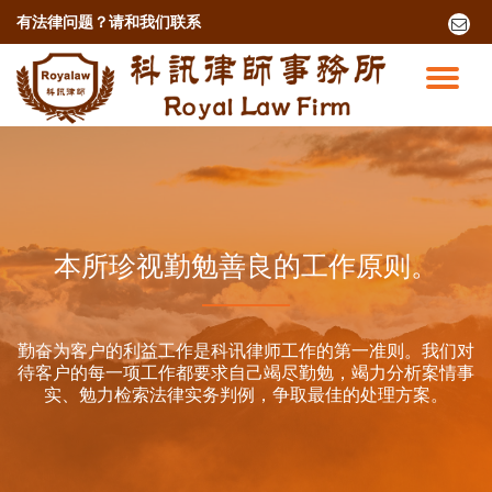
有法律问题？
请和我们联系
fa-
envel
跳
o
至
切
内
容
换
导
航
本所珍视勤勉善良的工作原则。
勤奋为客户的利益工作是科讯律师工作的第一准则。我们对
待客户的每一项工作都要求自己竭尽勤勉，竭力分析案情事
实、勉力检索法律实务判例，争取最佳的处理方案。