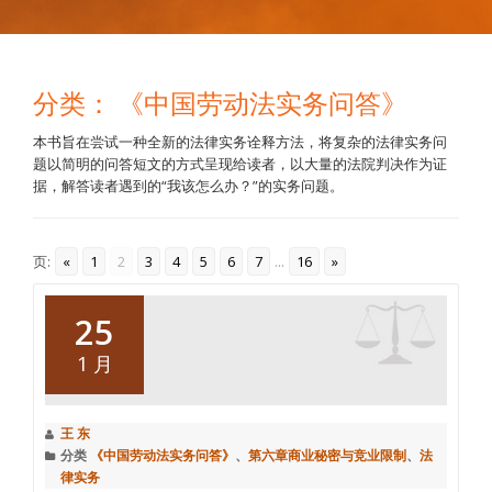
分类：
《中国劳动法实务问答》
本书旨在尝试一种全新的法律实务诠释方法，将复杂的法律实务问
题以简明的问答短文的方式呈现给读者，以大量的法院判决作为证
据，解答读者遇到的“我该怎么办？”的实务问题。
页:
«
1
2
3
4
5
6
7
...
16
»
25
1 月
王 东
分类
《中国劳动法实务问答》
、
第六章商业秘密与竞业限制
、
法
律实务