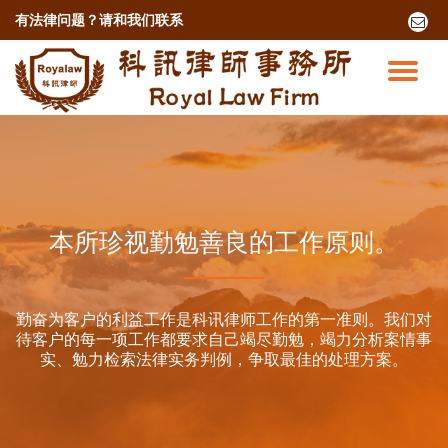
有法律问题？
请和我们联系
fa-
envel
跳
o
至
切
内
容
换
导
航
本所珍视勤勉善良的工作原则。
勤奋为客户的利益工作是科讯律师工作的第一准则。我们对
待客户的每一项工作都要求自己竭尽勤勉，竭力分析案情事
实、勉力检索法律实务判例，争取最佳的处理方案。