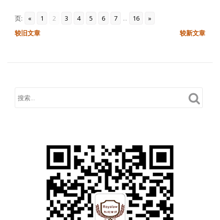
页:
«
1
2
3
4
5
6
7
...
16
»
文
较旧文章
较新文章
章
导
航