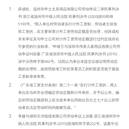
1
薛成松、温州市申士文具用品有限公司劳动争议二审民事判决
书 浙江省温州市中级人民法院 民事判决书 (2020)浙03民终
5193号。“用人单位对劳动者实行计件工资制，劳动者主张加
班工资的，应主要审查计件工资劳动定额是否合理，但薛成松
并未举证其与申士公司对计件工资劳动定额进行过约定或存在
可参照的行业标准。”申绪兰与深圳市伟美儿童用品有限公司劳
动争议纠纷案 广东省深圳市中级人民法院 民事判决书 (2015)
深中法劳终字第662号。法院认为单位未提交证据证明劳动定
额的合理性，故按照标准工时折算看员工的时薪是否低于最低
工资标准来审查。
2
《广东省工资支付条例》第二十一条 “实行计件工资的，用人
单位应当科学合理确定劳动定额和计件单价，并予以公布。确
定的劳动定额原则上应当使本单位同岗位百分之七十以上的劳
动者在法定劳动时间内能够完成。”
3
李建与湖州天洋线缆有限公司劳动争议上诉案 浙江省湖州市中
级人民法院 民事判决书 (2015)浙湖民终字第222号。该案中法