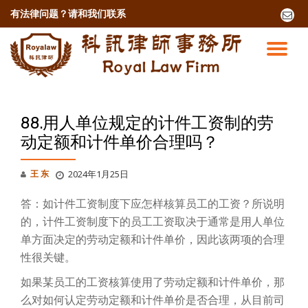
有法律问题？
请和我们联系
fa-
envel
跳
o
至
切
内
容
换
导
88.用人单位规定的计件工资制的劳
动定额和计件单价合理吗？
航
王 东
2024年1月25日
答：如计件工资制度下应怎样核算员工的工资？所说明
的，计件工资制度下的员工工资取决于通常是用人单位
单方面决定的劳动定额和计件单价，因此该两项的合理
性很关键。
如果某员工的工资核算使用了劳动定额和计件单价，那
么对如何认定劳动定额和计件单价是否合理，从目前司