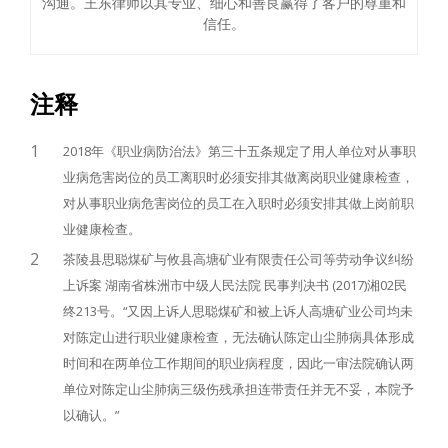
沟通。王东律师以其专业、细心和善良赢得了客户的尊重和
信任。
注释
1
2018年《职业病防治法》第三十五条规定了用人单位对从事职
业病危害岗位的员工离职时必须安排其做离岗职业健康检查，
对从事职业病危害岗位的员工在入职时必须安排其做上岗前职
业健康检查。
2
茶陵县思聪煤矿与攸县高塘矿业有限责任公司等劳动争议纠纷
上诉案 湖南省株洲市中级人民法院 民事判决书 (2017)湘02民
终213号。“又因上诉人思聪煤矿和被上诉人高塘矿业公司均未
对陈定山进行职业健康检查，无法确认陈定山尘肺病具体形成
时间和在两单位工作期间的职业病程度，因此一审法院确认两
单位对陈定山尘肺病三级伤残承担连带责任并无不妥，本院予
以确认。”