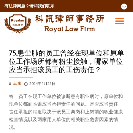
有法律问题？
请和我们联系
fa-
envel
跳
o
至
切
内
容
换
导
75.患尘肺的员工曾经在现单位和原单
位工作场所都有粉尘接触，哪家单位
航
应当承担该员工的工伤责任？
王 东
2024年1月25日
答：员工在现工作单位被诊断患有职业病时，原单位和
现单位都面临谁应当承担责任的问题。是否应当责任、
责任承担的程度取决于该员工离岗和上岗前的职业健康
检查情况以及两家用人单位的相关职业危害因素的情
况。