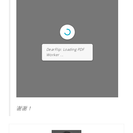
DearFlip: Loading PDF ...
谢谢！