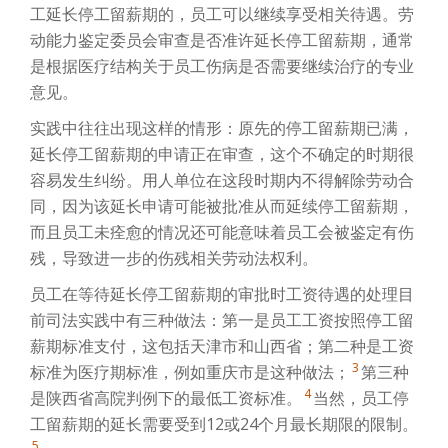
工延长停工留薪期的，员工可以继续享受相关待遇。劳
动能力鉴定委员会审查是否准许延长停工留薪期，通常
是根据医疗结构关于员工伤病是否需要继续治疗的专业
意见。
实践中往往出现这样的情形：原先的停工留薪期已满，
延长停工留薪期的申请正在审查，这个不确定的时期很
容易发生纠纷。用人单位在这段时期内不得解除劳动合
同，因为该延长申请可能被批准从而延续停工留薪期，
而且员工未痊愈的情况还可能意味着员工会被鉴定有伤
残，导致进一步的伤残相关劳动法权利。
员工在等待延长停工留薪期的审批时工资待遇的处理目
前司法实践中有三种做法：第一是员工工资按照停工留
薪期标准支付，这包括天津市和山西省；第二种是工资
3
标准为医疗期标准，例如重庆市是这种做法；
第三种
4
是陕西省高院判例下的最低工资标准。
当然，员工停
工留薪期的延长需要受到12或24个月最长期限的限制。
5