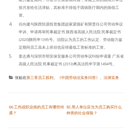
按月发给生活津贴，其标准不得低于因病医疗期内的病假工
资。
4
任向建与陕西恒源投资集团赵家梁煤矿有限责任公司劳动争议
申诉、申请再审民事裁定书 陕西省高级人民法院 民事裁定书
(2020)陕民申1395号。法院认为员工的工伤认定、劳动能力鉴
定期间员工虽未上班但也应得最低工资标准的工资。
5
姜志勇与深圳市明安保安服务公司劳动争议纠纷申请案 广东省
高级人民法院 民事裁定书 (2013)粤高法民申字第1494号。
张贴在
第三章员工权利
、
《中国劳动法实务问答》
、
法律实务
文章导航
66.工伤或职业病的员工有哪些待
82.用人单位应当为员工购买什么
遇？
种类的社会保险？