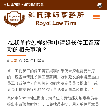
有法律问题？
请和我们联系
fa-
envel
跳
o
至
切
内
容
换
导
72.我单位怎样处理申请延长停工留薪
期的相关事项？
航
王 东
2024年1月25日
答：工伤员工的停工留薪期满如果仍未痊愈需要治疗
的，应当申请延长停工留薪期。这种延长的申请应当由
1
员工（或单位）向相关劳动能力鉴定委员会提出
，或
2
者员工根据医疗机构的治疗意见决定向单位提出。
具体申[/notes]位提出，为单位向劳动能力鉴定委员会
提出申请预留时间），以免耽误审批。用人单位同意员