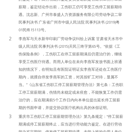
薪期，鉴定结论作出前，工伤职工仍可享受工伤停工留薪期待
遇。沈志新、广州市泰盛人力资源服务有限公司劳动争议二审
民事判决书 广东省广州市中级人民法院 民事判决书 (2019)粤
01民终15113号。
2
李燕军与天水新华印刷厂劳动争议纠纷上诉案 甘肃省天水市中
级人民法院 民事判决书 (2015)天民三终字第65号。“依据《工
伤保险条例》，工伤职工在停工留薪期满后仍需治疗的，继续
享受工伤医疗待遇。而用人单位在未向李燕军发放书面上班通
知的情况下，在明知且有医院证明证实李燕军还处在工伤医疗
期内，就擅自停发李燕军的工资，对其按旷工对待，显属不
当。”《山东省工伤职工停工留薪期管理办法》第七条：工伤职
工停工留薪期满，伤情尚未稳定或未痊愈，不能恢复工作仍需
治疗的，应在期满前5个工作日内向本单位提出延长停工留薪
期的书面申请，并提交协议医疗机构出具的休假证明。
3
重庆市工伤职工停工留薪期管理办法》第九条规定：“停工留薪
期满或停工留薪期终止，应当进行劳动能力鉴定。在进行劳动
能力鉴定期间，停发停工留薪期待遇，未能上班的由用人单位