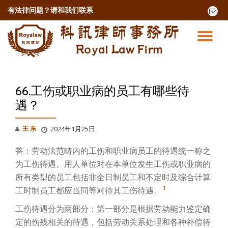
有法律问题？
请和我们联系
fa-
envel
跳
o
至
切
内
容
换
导
66.工伤或职业病的员工有哪些待
遇？
航
王 东
2024年1月25日
答：劳动法范畴内的工伤和职业病员工的待遇统一称之
为工伤待遇。用人单位对在本单位发生工伤或职业病的
所有类型的员工包括非全日制员工和不定时及综合计算
1
工时制员工都应当同等对待其工伤待遇。
工伤待遇分为两部分：第一部分是根据劳动能力鉴定确
定的伤残相关的待遇，包括劳动关系处理和各种补偿待