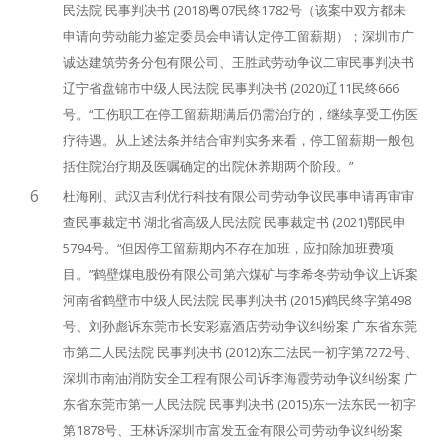
民法院 民事判决书 (2018)粤07民终1782号（该案中双方都未
申请向劳动能力鉴定委员会申请认定停工留薪期）；深圳市广
诚达建筑劳务分包有限公司、王胜武劳动争议二审民事判决书
辽宁省盘锦市中级人民法院 民事判决书 (2020)辽11民终666
号。“工伤职工在停工留薪期满后仍需治疗的，继续享受工伤医
疗待遇。从上述法条并结合审判实务来看，停工留薪期一般包
括住院治疗期及医嘱确定的出院休养期两个阶段。”
6
杜海刚、武汉吉利优行科技有限公司劳动争议民事申请再审审
查民事裁定书 湖北省高级人民法院 民事裁定书 (2021)鄂民申
5794号。“但因停工留薪期内不存在加班，应扣除加班费项
目。”鹤壁煤电股份有限公司第六煤矿与李希冬劳动争议上诉案
河南省鹤壁市中级人民法院 民事判决书 (2015)鹤民终字第498
号、刘孙彪诉东莞市长安彩嘉酒店劳动争议纠纷案 广东省东莞
市第二人民法院 民事判决书 (2012)东二法民一初字第7272号、
深圳市南油消防安全工程有限公司诉李海霞劳动争议纠纷案 广
东省东莞市第一人民法院 民事判决书 (2015)东一法东民一初字
第1878号、王林诉深圳市富发五金有限公司劳动争议纠纷案