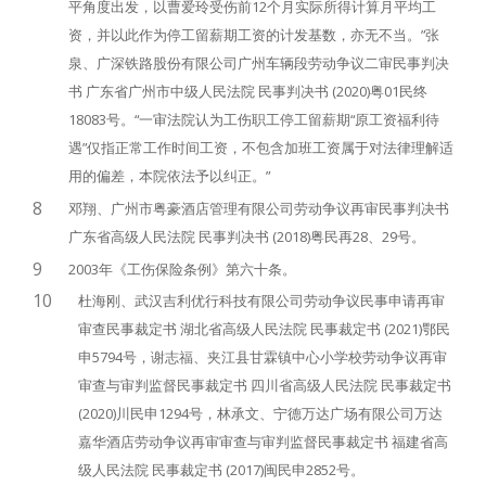
平角度出发，以曹爱玲受伤前12个月实际所得计算月平均工
资，并以此作为停工留薪期工资的计发基数，亦无不当。”张
泉、广深铁路股份有限公司广州车辆段劳动争议二审民事判决
书 广东省广州市中级人民法院 民事判决书 (2020)粤01民终
18083号。“一审法院认为工伤职工停工留薪期“原工资福利待
遇”仅指正常工作时间工资，不包含加班工资属于对法律理解适
用的偏差，本院依法予以纠正。”
8
邓翔、广州市粤豪酒店管理有限公司劳动争议再审民事判决书
广东省高级人民法院 民事判决书 (2018)粤民再28、29号。
9
2003年《工伤保险条例》第六十条。
10
杜海刚、武汉吉利优行科技有限公司劳动争议民事申请再审
审查民事裁定书 湖北省高级人民法院 民事裁定书 (2021)鄂民
申5794号，谢志福、夹江县甘霖镇中心小学校劳动争议再审
审查与审判监督民事裁定书 四川省高级人民法院 民事裁定书
(2020)川民申1294号，林承文、宁德万达广场有限公司万达
嘉华酒店劳动争议再审审查与审判监督民事裁定书 福建省高
级人民法院 民事裁定书 (2017)闽民申2852号。