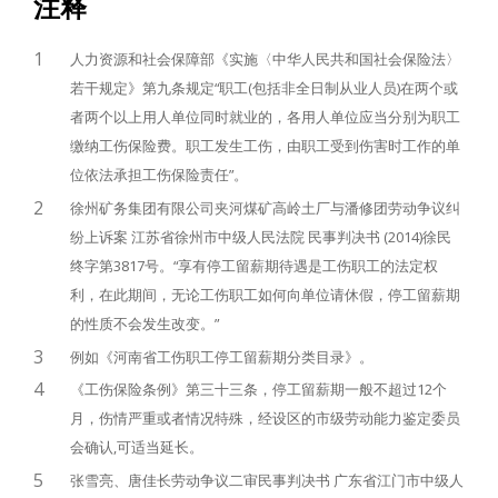
注释
1
人力资源和社会保障部《实施〈中华人民共和国社会保险法〉
若干规定》第九条规定“职工(包括非全日制从业人员)在两个或
者两个以上用人单位同时就业的，各用人单位应当分别为职工
缴纳工伤保险费。职工发生工伤，由职工受到伤害时工作的单
位依法承担工伤保险责任”。
2
徐州矿务集团有限公司夹河煤矿高岭土厂与潘修团劳动争议纠
纷上诉案 江苏省徐州市中级人民法院 民事判决书 (2014)徐民
终字第3817号。“享有停工留薪期待遇是工伤职工的法定权
利，在此期间，无论工伤职工如何向单位请休假，停工留薪期
的性质不会发生改变。”
3
例如《河南省工伤职工停工留薪期分类目录》。
4
《工伤保险条例》第三十三条，停工留薪期一般不超过12个
月，伤情严重或者情况特殊，经设区的市级劳动能力鉴定委员
会确认,可适当延长。
5
张雪亮、唐佳长劳动争议二审民事判决书 广东省江门市中级人