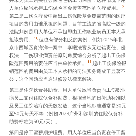
并未为员工购买社会保险包括工伤保险，这种情况下用
9
人单位应当承担工伤保险基金覆盖范围的医疗费用。
第二是工伤医疗费中超出工伤保险基金覆盖范围的医疗
项目的费用由谁承担的问题，目前主流的省高院一级的
法院判例是用人单位不承担即由工伤职业病员工本人承
10
担该费用。
但也有部分相反的案例，例如2015年北
京市西城区肖海洋一案中，李曦法官从无过错责任、侵
权法、工伤职业病责任原则角度综合分析了超出工伤保
11
险范围费用的责任应当由单位承担。
超出工伤保险报
销范围的费用由员工本人承担的司法实务造成了显著不
公，这个问题应当通过修改法律来解决。
第三是住院伙食补助费。用人单位应当负责向工伤职业
病员工支付住院伙食补助费，根据当地的日补助标准以
及员工住院治疗的天数发放。这个当地标准通常是30元
至50元每天不等（例如2023广州和深圳的住院伙食补
助费标准为50元/天）。
第四是停工留薪期护理费。用人单位应当负责在停工留