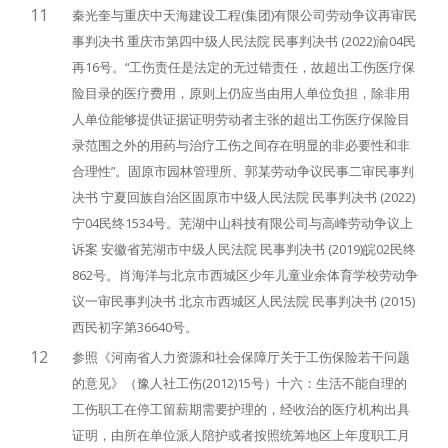
11
秦光奎与重庆中天海建设工程(集团)有限公司劳动争议再审民
事判决书 重庆市第四中级人民法院 民事判决书 (2022)渝04民
再16号。“工伤责任是法定的无过错责任，故超出工伤医疗保
险目录的医疗费用，原则上仍应当由用人单位负担，除非用
人单位能够提供证据证明劳动者主张的超出工伤医疗保险目
录范围之外的用药与治疗工伤之间存在明显的非必要性和非
合理性”。固原市园林管理所、郭某劳动争议民事二审民事判
决书 宁夏回族自治区固原市中级人民法院 民事判决书 (2022)
宁04民终1534号。芜湖中山科技有限公司与高峰劳动争议上
诉案 安徽省芜湖市中级人民法院 民事判决书 (2019)皖02民终
862号。肖海洋与北京市西城区少年儿童业余体育学校劳动争
议一审民事判决书 北京市西城区人民法院 民事判决书 (2015)
西民初字第36640号。
12
参照《河南省人力资源和社会保障厅关于工伤保险若干问题
的意见》（豫人社工伤(2012)15号）十六：生活不能自理的
工伤职工在停工留薪期需要护理的，经收治的医疗机构出具
证明，由所在单位派人陪护或者按照统筹地区上年度职工月