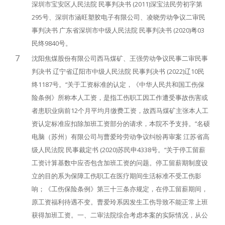
深圳市宝安区人民法院 民事判决书 (2011)深宝法民劳初字第
295号、深圳市涵旺塑胶电子有限公司、凌晓劳动争议二审民
事判决书 广东省深圳市中级人民法院 民事判决书 (2020)粤03
民终9840号。
7
沈阳焦煤股份有限公司西马煤矿、王强劳动争议民事二审民事
判决书 辽宁省辽阳市中级人民法院 民事判决书 (2022)辽10民
终1187号。“关于工资标准的认定，《中华人民共和国工伤保
险条例》所称本人工资，是指工伤职工因工作遭受事故伤害或
者患职业病前12个月平均月缴费工资，故西马煤矿主张本人工
资认定标准应扣除加班工资部分的请求，本院不予支持。”名硕
电脑（苏州）有限公司与曹爱玲劳动争议纠纷再审案 江苏省高
级人民法院 民事裁定书 (2020)苏民申4338号。“关于停工留薪
工资计算基数中应否包含加班工资的问题。停工留薪期制度设
立的目的系为保障工伤职工在医疗期间生活标准不受工伤影
响；《工伤保险条例》第三十三条亦规定，在停工留薪期间，
原工资福利待遇不变。曹爱玲系因发生工伤导致不能正常上班
获得加班工资。一、二审法院综合考虑本案的实际情况，从公