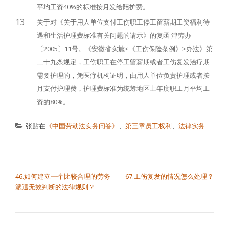
平均工资40%的标准按月发给陪护费。
13
关于对《关于用人单位支付工伤职工停工留薪期工资福利待
遇和生活护理费标准有关问题的请示》的复函 津劳办
〔2005〕11号。《安徽省实施<《工伤保险条例》>办法》第
二十九条规定，工伤职工在停工留薪期或者工伤复发治疗期
需要护理的，凭医疗机构证明，由用人单位负责护理或者按
月支付护理费，护理费标准为统筹地区上年度职工月平均工
资的80%。
张贴在
《中国劳动法实务问答》
、
第三章员工权利
、
法律实务
文章导航
46.如何建立一个比较合理的劳务
67.工伤复发的情况怎么处理？
派遣无效判断的法律规则？