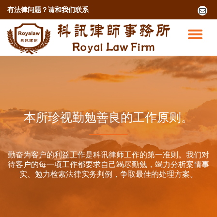
有法律问题？
请和我们联系
fa-
envel
跳
o
至
切
内
容
换
导
航
本所珍视勤勉善良的工作原则。
勤奋为客户的利益工作是科讯律师工作的第一准则。我们对
待客户的每一项工作都要求自己竭尽勤勉，竭力分析案情事
实、勉力检索法律实务判例，争取最佳的处理方案。