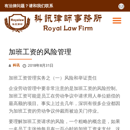
有法律问题？
请和我们联系
fa-
envel
跳
o
至
切
内
容
换
导
加班工资的风险管理
航
科讯
2018年8月31日
加班工资管理实务之（一）风险和举证责任
企业劳动管理中要非常注意的是加班工资的风险控制。
加班工资可能是员工在劳动争议中请求用人单位赔偿的
最高额的项目。事实上过去几年，深圳有很多企业都因
为加班工资的劳动争议仲裁而被迫关门停业。
要理解加班工资请求的风险，一个粗略的概念是，如果
一名员工主张他每月有一百小时的加班工资未支付，这