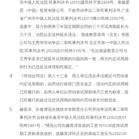
市中级人民法院 民事判决书 (2015)厦民终字第2434号。泰极爱
思（中国）投资有限公司、于姣劳动争议二审民事判决书 广东
省广州市中级人民法院 民事判决书 (2017)粤01民终22937号。
该案中，双方协商将三年固定期限合同的三个月试用期延长为
六个月，法院认定这种延长违法。 领途教育咨询（北京）有限
公司与王秀华劳动争议二审民事判决书 北京市第一中级人民法
院 民事判决书 (2020)京01民终5195号。“无论领途教育公司与
王秀华是否已就延长试用期的问题协商一致，再次约定试用期
的行为已违反法律强制性规定。”
4
《劳动合同法》第八十三条 用人单位违反本法规定与劳动者
约定试用期的，由劳动行政部门责令改正；违法约定的试用期
已经履行的，由用人单位以劳动者试用期满月工资为标准，按
已经履行的超过法定试用期的期间向劳动者支付赔偿金。
5
赫英泽、长春博迅生物技术有限责任公司劳动争议民事二审民
事判决书 吉林省长春市中级人民法院 民事判决书 (2022)吉01
民终3401号，“博迅公司向赫英泽发放的工资1810.00是按试用
期工资标准发放的，故赫英泽转正后的基础工资应为2262.50