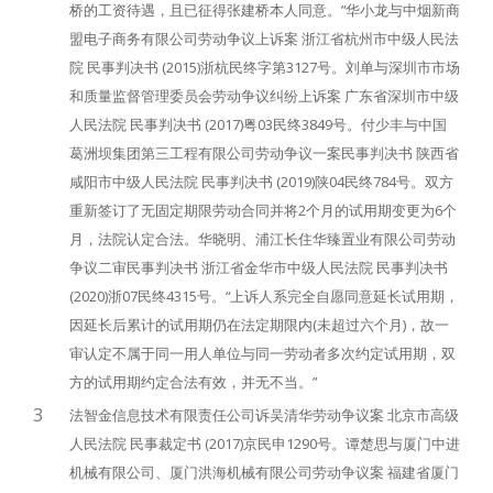
桥的工资待遇，且已征得张建桥本人同意。”华小龙与中烟新商
盟电子商务有限公司劳动争议上诉案 浙江省杭州市中级人民法
院 民事判决书 (2015)浙杭民终字第3127号。刘单与深圳市市场
和质量监督管理委员会劳动争议纠纷上诉案 广东省深圳市中级
人民法院 民事判决书 (2017)粤03民终3849号。付少丰与中国
葛洲坝集团第三工程有限公司劳动争议一案民事判决书 陕西省
咸阳市中级人民法院 民事判决书 (2019)陕04民终784号。双方
重新签订了无固定期限劳动合同并将2个月的试用期变更为6个
月，法院认定合法。华晓明、浦江长住华臻置业有限公司劳动
争议二审民事判决书 浙江省金华市中级人民法院 民事判决书
(2020)浙07民终4315号。“上诉人系完全自愿同意延长试用期，
因延长后累计的试用期仍在法定期限内(未超过六个月)，故一
审认定不属于同一用人单位与同一劳动者多次约定试用期，双
方的试用期约定合法有效，并无不当。”
3
法智金信息技术有限责任公司诉吴清华劳动争议案 北京市高级
人民法院 民事裁定书 (2017)京民申1290号。谭楚思与厦门中进
机械有限公司、厦门洪海机械有限公司劳动争议案 福建省厦门