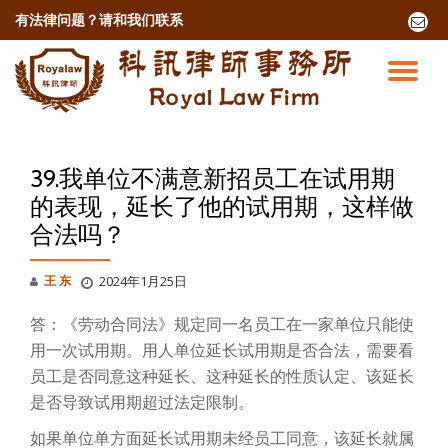
有法律问题？
请和我们联系
fa-
envel
跳
o
至
切
内
容
换
导
39.我单位不满意新招员工在试用期
的表现，延长了他的试用期，这样做
航
合法吗？
王 东
2024年1月25日
答：《劳动合同法》规定同一名员工在一家单位只能使
用一次试用期。用人单位延长试用期是否合法，需要看
员工是否同意这种延长、这种延长的性质认定、该延长
是否导致试用期超过法定限制。
如果单位单方面延长试用期未经员工同意，该延长就属